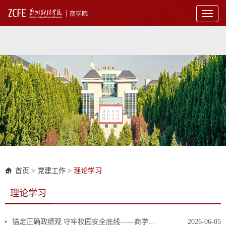
Toggl
naviga
首页
>
党建工作
>
理论学习
理论学习
锚定正确政绩观 守牢校园安全底线——商学院召开党总支理论学习（扩大）会议
2026-06-05