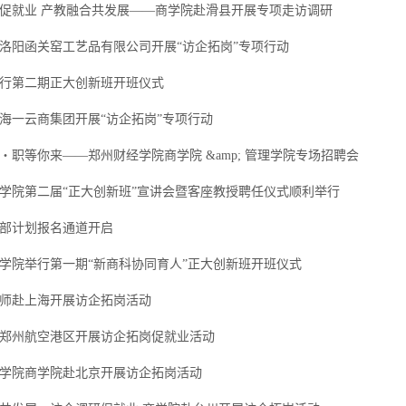
促就业 产教融合共发展——商学院赴滑县开展专项走访调研
洛阳函关窑工艺品有限公司开展“访企拓岗”专项行动
行第二期正大创新班开班仪式
海一云商集团开展“访企拓岗”专项行动
・职等你来——郑州财经学院商学院 &amp; 管理学院专场招聘会
学院第二届“正大创新班”宣讲会暨客座教授聘任仪式顺利举行
年西部计划报名通道开启
学院举行第一期“新商科协同育人”正大创新班开班仪式
师赴上海开展访企拓岗活动
郑州航空港区开展访企拓岗促就业活动
学院商学院赴北京开展访企拓岗活动