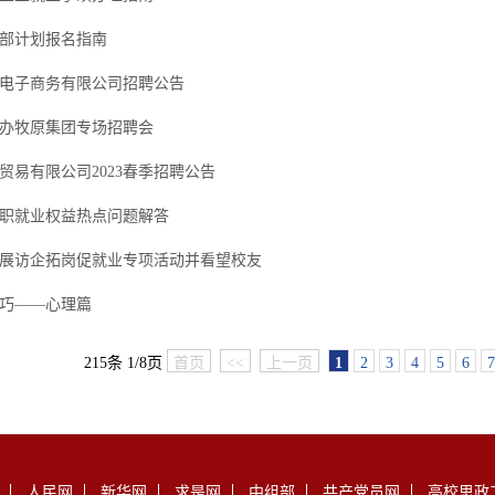
年西部计划报名指南
电子商务有限公司招聘公告
办牧原集团专场招聘会
贸易有限公司2023春季招聘公告
职就业权益热点问题解答
展访企拓岗促就业专项活动并看望校友
巧——心理篇
215条 1/8页
首页
<<
上一页
1
2
3
4
5
6
7
人民网
新华网
求是网
中组部
共产党员网
高校思政