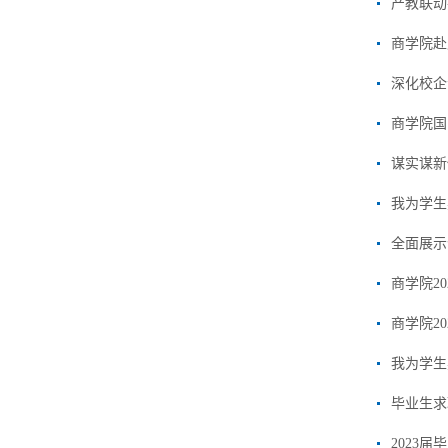
产教联动
商学院赴
深化校企
商学院国
谋实谋新
我为学生
全面展示
商学院2
商学院2
我为学生
毕业生求
2023